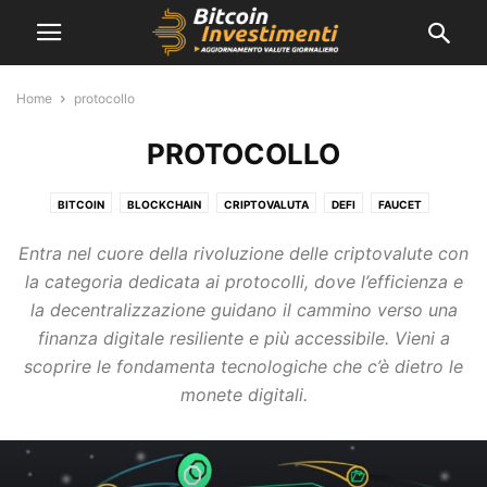
Home
protocollo
PROTOCOLLO
BITCOIN
BLOCKCHAIN
CRIPTOVALUTA
DEFI
FAUCET
GUIDE GRATIS
MINING
NEWS
PROTOCOLLO
STABLECOIN
Entra nel cuore della rivoluzione delle criptovalute con
TRADING
Z-CASH
la categoria dedicata ai protocolli, dove l’efficienza e
la decentralizzazione guidano il cammino verso una
finanza digitale resiliente e più accessibile. Vieni a
scoprire le fondamenta tecnologiche che c’è dietro le
monete digitali.