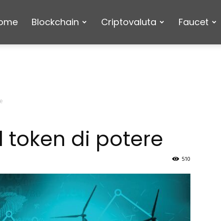
ome
Blockchain
Criptovaluta
Faucet
re
l token di potere
510