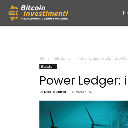
H
Bitcoininvestimenti
Home
Blockchain
Power Ledger: il token di pote
Blockchain
Power Ledger: i
Di
Nicola Dente
-
4 Ottobre 2023