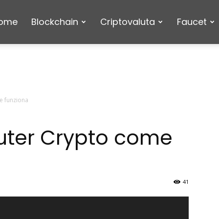
ome
Blockchain
Criptovaluta
Faucet
e funziona
uter Crypto come
41