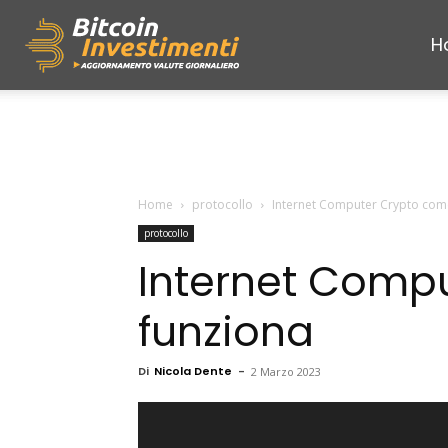
H
Bitcoininvestimenti
Home
protocollo
Internet Computer Crypto com
protocollo
Internet Comp
funziona
Di
Nicola Dente
-
2 Marzo 2023