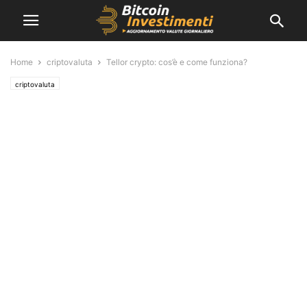
Home
criptovaluta
Tellor crypto: cos’è e come funziona?
criptovaluta