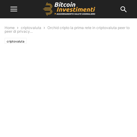
Home
criptovaluta
Orchid cripto la prima rete in criptovaluta peer to
peer di privacy...
criptovaluta