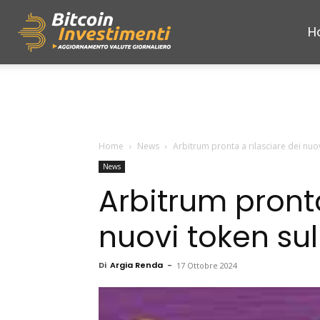
H
Bitcoininvestimenti
Home
News
Arbitrum pronta a rilasciare dei nuo
News
Arbitrum pronta
nuovi token su
Di
Argia Renda
-
17 Ottobre 2024