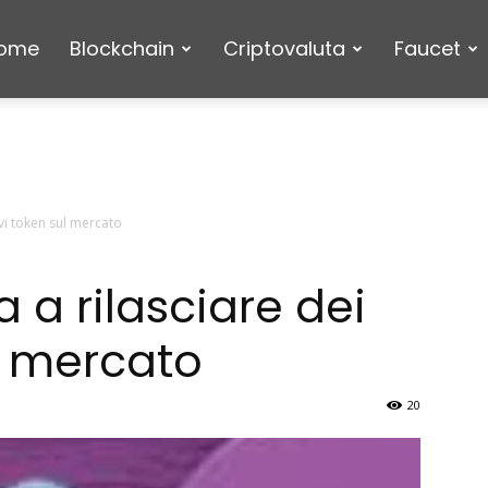
ome
Blockchain
Criptovaluta
Faucet
vi token sul mercato
 a rilasciare dei
l mercato
20