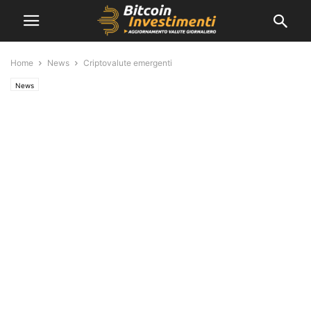
Home
News
Criptovalute emergenti
News