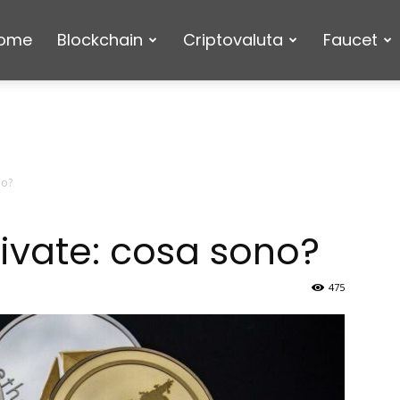
ome
Blockchain
Criptovaluta
Faucet
no?
rivate: cosa sono?
475