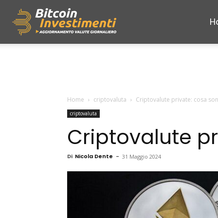
H
Bitcoininvestimenti
Home
criptovaluta
Criptovalute private: cosa so
criptovaluta
Criptovalute p
Di
Nicola Dente
-
31 Maggio 2024