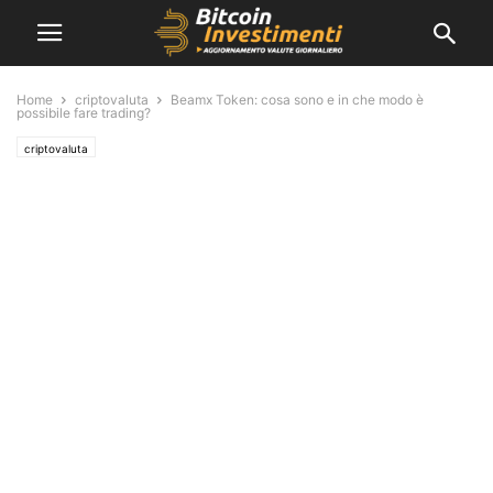
Home
criptovaluta
Beamx Token: cosa sono e in che modo è
possibile fare trading?
criptovaluta