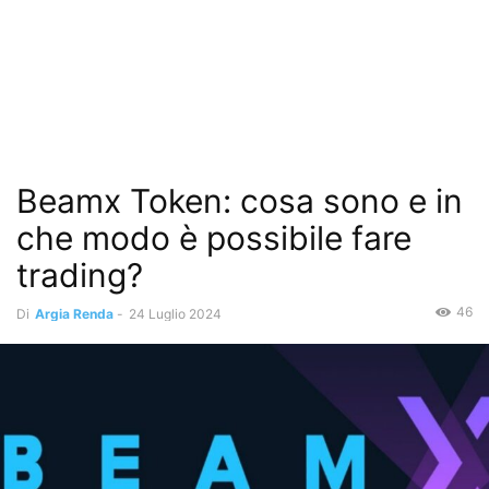
Beamx Token: cosa sono e in
che modo è possibile fare
trading?
46
Di
Argia Renda
-
24 Luglio 2024