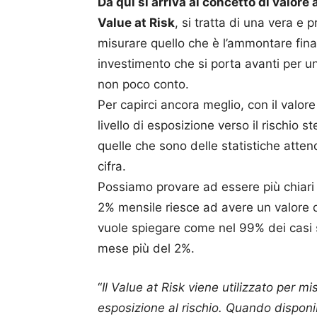
Da qui si arriva al concetto di valore
Value at Risk
, si tratta di una vera e 
misurare quello che è l’ammontare fina
investimento che si porta avanti per u
non poco conto.
Per capirci ancora meglio, con il valore 
livello di esposizione verso il rischio 
quelle che sono delle statistiche attend
cifra.
Possiamo provare ad essere più chiari 
2% mensile riesce ad avere un valore di
vuole spiegare come nel 99% dei casi 
mese più del 2%.
“
Il Value at Risk viene utilizzato per mi
esposizione al rischio. Quando disponib