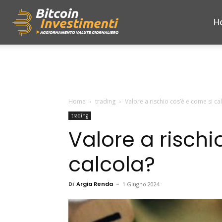
H
Bitcoininvestimenti
Home
trading
Valore a rischio cos’è e come si ca
trading
Valore a rischi
calcola?
Di
Argia Renda
-
1 Giugno 2024