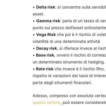
•
Delta risk
: si concentra sulla sensibi
asset.
•
Gamma risk
: parla di un tasso di v
punto sul prezzo dell’asset sottostante
•
Vega Risk
che poi è il rischio di vola
volatilità di una determinata attività
•
Decay risk
, si riferisce invece al ri
•
Base risk
, ovvero il rischio di correla
un determinato strumento di hedging.
•
Rate risk
che invece è il rischio Rho,
rispetto le variazioni dei tassi di int
parte degli strumenti finanziari.
Adesso, compreso con assoluta certezza 
questo settore
, può essere considerato