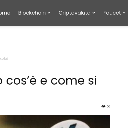
ome
Blockchain
Criptovaluta
Faucet
lcola?
o cos’è e come si
56