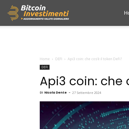
H
Bitcoininvestimenti
Home
DEFI
Api3 coin: che cos’è il token DeFi?
DEFI
Api3 coin: che 
Di
Nicola Dente
-
27 Settembre 2024