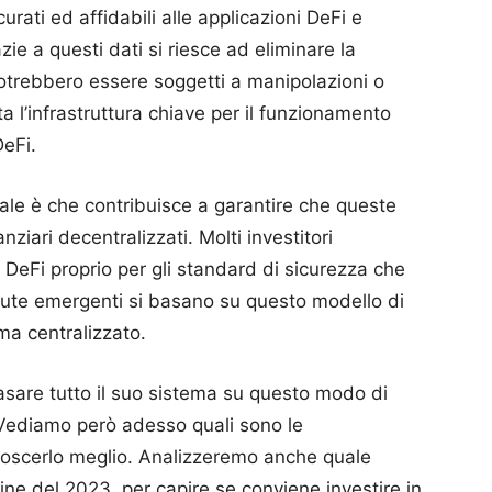
urati ed affidabili alle applicazioni DeFi e
zie a questi dati si riesce ad eliminare la
 potrebbero essere soggetti a manipolazioni o
a l’infrastruttura chiave per il funzionamento
DeFi.
tale è che contribuisce a garantire che queste
nziari decentralizzati. Molti investitori
i DeFi proprio per gli standard di sicurezza che
alute emergenti si basano su questo modello di
ma centralizzato.
asare tutto il suo sistema su questo modo di
 Vediamo però adesso quali sono le
onoscerlo meglio. Analizzeremo anche quale
fine del 2023, per capire se conviene investire in