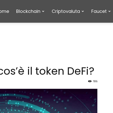
ome
Blockchain
Criptovaluta
Faucet
cos’è il token DeFi?
186