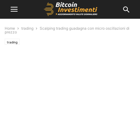
Home
trading
Scalping trading guadagna con micro oscillazioni di
prezzo
trading