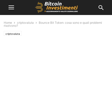
Home
criptovaluta
Bounce Bit Token: cosa sono e quali problemi
risolvono?
criptovaluta