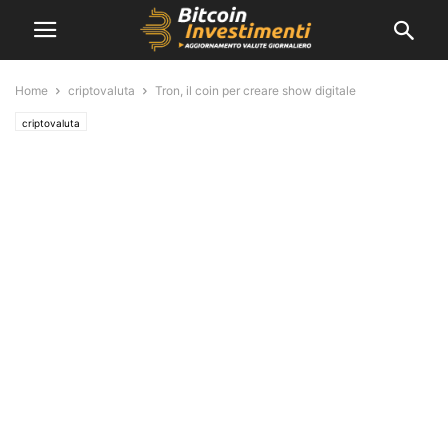
Home
criptovaluta
Tron, il coin per creare show digitale
criptovaluta