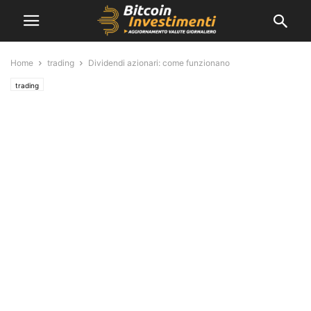
Home
trading
Dividendi azionari: come funzionano
trading