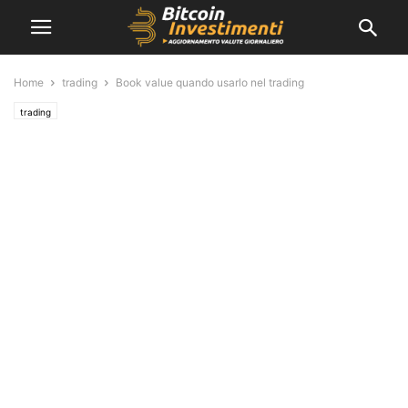
Home
trading
Book value quando usarlo nel trading
trading