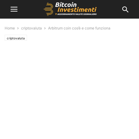
Home
criptovaluta
Arbitrum coin cos’è e come funziona
criptovaluta