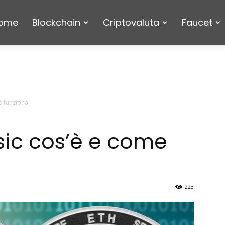
ome
Blockchain
Criptovaluta
Faucet
e funziona
sic cos’è e come
223