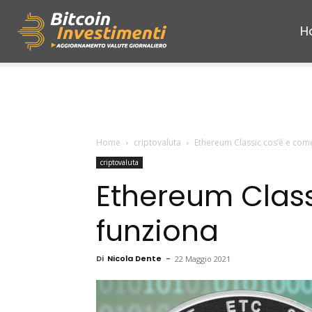
H
Bitcoininvestimenti
Home
criptovaluta
Ethereum Classic cos’è e com
criptovaluta
Ethereum Clas
funziona
Di
Nicola Dente
-
22 Maggio 2021