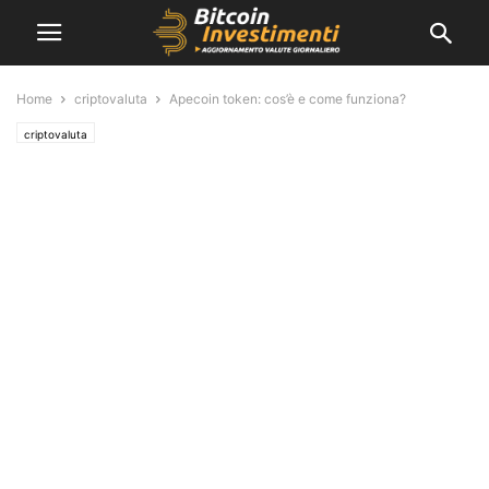
Home
criptovaluta
Apecoin token: cos’è e come funziona?
criptovaluta